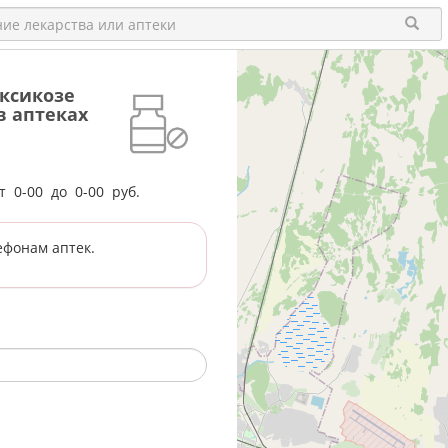
ксикозе
 в аптеках
от
0-00
до
0-00
руб.
ефонам аптек.