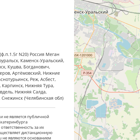
ф.п.1.5г N20) Россия Меган
оуральск, Каменск-Уральский,
нск, Кушва, Богданович,
Серов, Артёмовский, Нижние
снотурьинск, Реж, Асбест,
, Карпинск, Нижняя Тура,
Ивдель, Нижняя Салда,
, Снежинск (Челябинская обл)
 и не является публичной
 Екатеринбурга
ответственность за их
существляет дистанционную
ru не являются основанием