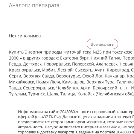
Аналоги препарата:
Нет синонимов
Все аналоги
Купить Энергия природы Фиточай гека №25 при токсикозе (
2000 – в других городах: Екатеринбург, Нижний Тагил, Перв
Ревда, Дегтярск, Новоуральск, Полевской, Алапаевск, Невья
Красноуральск, Ирбит, Лесной, Сысерть, Ачит, Кировград, 
Cерги, Верхняя Салда, Верхотурье, Сухой Лог, Качканар, Кра
Михайловск, Новая Ляля, Камышлов, Верхняя Тура, Талинка
Тавда, Североуральск, Челябинск, Арти, Белоярский п.г.т., 
Тугулым, Туринск, Шаля, Талица, Копейск (Челябинская обл)
Информация на сайте 2048080.ru носит справочный характер
офертой (ст. 437 ГК РФ). Данные о ценах и наличии в аптеках
предоставляются сторонними организациями, которые несут 
актуальность. Ресурс не является интернет-магазином, не о
торговлю и доставку лекарств. Сведения на портале 2048080.