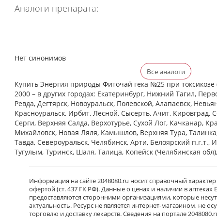
Аналоги препарата:
Нет синонимов
Все аналоги
Купить Энергия природы Фиточай гека №25 при токсикозе (
2000 – в других городах: Екатеринбург, Нижний Тагил, Перв
Ревда, Дегтярск, Новоуральск, Полевской, Алапаевск, Невья
Красноуральск, Ирбит, Лесной, Сысерть, Ачит, Кировград, 
Cерги, Верхняя Салда, Верхотурье, Сухой Лог, Качканар, Кра
Михайловск, Новая Ляля, Камышлов, Верхняя Тура, Талинка
Тавда, Североуральск, Челябинск, Арти, Белоярский п.г.т., 
Тугулым, Туринск, Шаля, Талица, Копейск (Челябинская обл)
Информация на сайте 2048080.ru носит справочный характер
офертой (ст. 437 ГК РФ). Данные о ценах и наличии в аптеках
предоставляются сторонними организациями, которые несут 
актуальность. Ресурс не является интернет-магазином, не о
торговлю и доставку лекарств. Сведения на портале 2048080.