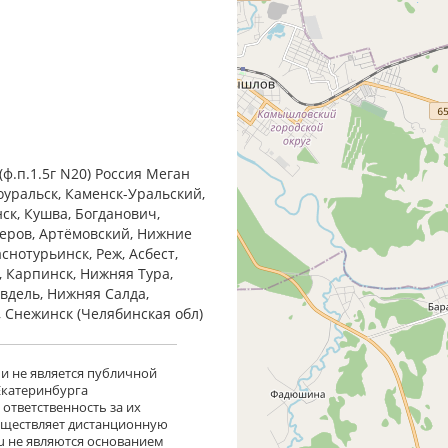
ф.п.1.5г N20) Россия Меган
оуральск, Каменск-Уральский,
нск, Кушва, Богданович,
Серов, Артёмовский, Нижние
снотурьинск, Реж, Асбест,
, Карпинск, Нижняя Тура,
Ивдель, Нижняя Салда,
, Снежинск (Челябинская обл)
 и не является публичной
 Екатеринбурга
ответственность за их
существляет дистанционную
ru не являются основанием