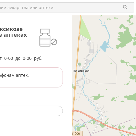
ксикозе
 в аптеках
от
0-00
до
0-00
руб.
ефонам аптек.