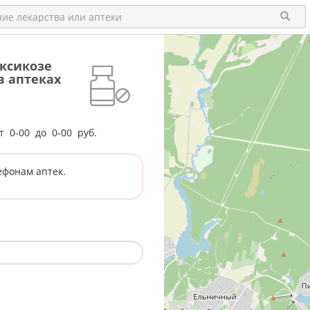
ксикозе
 в аптеках
от
0-00
до
0-00
руб.
ефонам аптек.