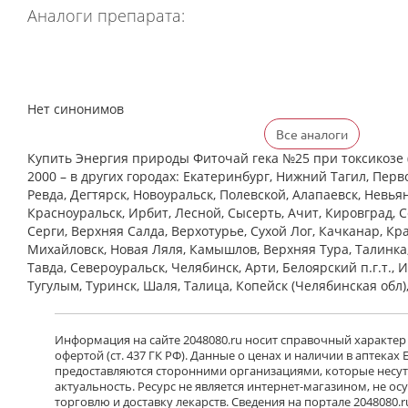
Аналоги препарата:
Нет синонимов
Все аналоги
Купить Энергия природы Фиточай гека №25 при токсикозе (
2000 – в других городах: Екатеринбург, Нижний Тагил, Перв
Ревда, Дегтярск, Новоуральск, Полевской, Алапаевск, Невья
Красноуральск, Ирбит, Лесной, Сысерть, Ачит, Кировград, 
Cерги, Верхняя Салда, Верхотурье, Сухой Лог, Качканар, Кра
Михайловск, Новая Ляля, Камышлов, Верхняя Тура, Талинка
Тавда, Североуральск, Челябинск, Арти, Белоярский п.г.т., 
Тугулым, Туринск, Шаля, Талица, Копейск (Челябинская обл)
Информация на сайте 2048080.ru носит справочный характер
офертой (ст. 437 ГК РФ). Данные о ценах и наличии в аптеках
предоставляются сторонними организациями, которые несут 
актуальность. Ресурс не является интернет-магазином, не о
торговлю и доставку лекарств. Сведения на портале 2048080.