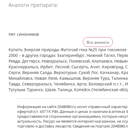
Аналоги препарата:
Нет синонимов
Все аналоги
Купить Энергия природы Фиточай гека №25 при токсикозе (
2000 – в других городах: Екатеринбург, Нижний Тагил, Перв
Ревда, Дегтярск, Новоуральск, Полевской, Алапаевск, Невья
Красноуральск, Ирбит, Лесной, Сысерть, Ачит, Кировград, 
Cерги, Верхняя Салда, Верхотурье, Сухой Лог, Качканар, Кра
Михайловск, Новая Ляля, Камышлов, Верхняя Тура, Талинка
Тавда, Североуральск, Челябинск, Арти, Белоярский п.г.т., 
Тугулым, Туринск, Шаля, Талица, Копейск (Челябинская обл)
Информация на сайте 2048080.ru носит справочный характер
офертой (ст. 437 ГК РФ). Данные о ценах и наличии в аптеках
предоставляются сторонними организациями, которые несут 
актуальность. Ресурс не является интернет-магазином, не о
торговлю и доставку лекарств. Сведения на портале 2048080.