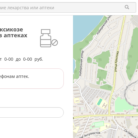
ксикозе
 в аптеках
от
0-00
до
0-00
руб.
ефонам аптек.