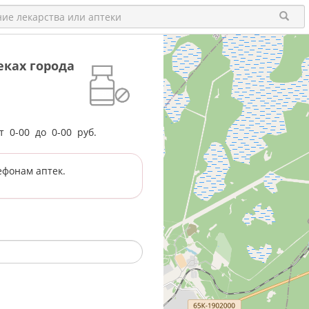
еках города
от
0-00
до
0-00
руб.
ефонам аптек.