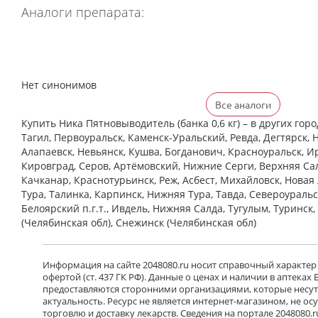
Аналоги препарата:
Нет синонимов
Все аналоги
Купить Ника Пятновыводитель (банка 0,6 кг) – в других гор
Тагил, Первоуральск, Каменск-Уральский, Ревда, Дегтярск, 
Алапаевск, Невьянск, Кушва, Богданович, Красноуральск, Ир
Кировград, Серов, Артёмовский, Нижние Cерги, Верхняя Сал
Качканар, Краснотурьинск, Реж, Асбест, Михайловск, Новая
Тура, Талинка, Карпинск, Нижняя Тура, Тавда, Североуральс
Белоярский п.г.т., Ивдель, Нижняя Салда, Тугулым, Туринск
(Челябинская обл), Снежинск (Челябинская обл)
Информация на сайте 2048080.ru носит справочный характер
офертой (ст. 437 ГК РФ). Данные о ценах и наличии в аптеках
предоставляются сторонними организациями, которые несут 
актуальность. Ресурс не является интернет-магазином, не о
торговлю и доставку лекарств. Сведения на портале 2048080.