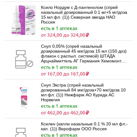
Ксило Нордум с Д-пантенолом (спрей
назальный дозированный 0.1 мг+5 мг/доза
15 мл фл. (1)) Северная звезда НАО
Россия
есть в 1 аптеках
от 324,00 до 324,00
Снуп 0,05% (спрей назальный
дозированный 45 мкг/доза 15 мл (150 доз)
флакон с распыл. системой) ШТАДА
Арцнаймиттель АГ Германия Хемомонт
Д.О.О. Черногория
есть в 1 аптеках
от 167,00 до 167,00
Снуп Экстра (спрей назальный
дозированный 84 мкг/доза+70 мкг/доза 10
мл фл. (1)) Нижфарм АО Курида АС
Норвегия
есть в 1 аптеках
от 462,00 до 462,00
Ксилен (капли назальные 0.1 % 20 мл фл.-
кап. (1)) Верофарм ООО Россия
есть в 1 аптеках