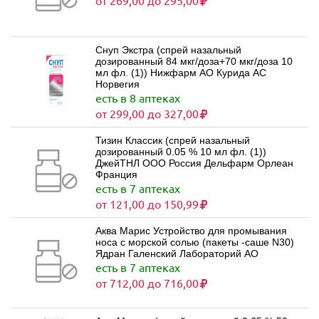
от 269,00 до 295,00
Снуп Экстра (спрей назальный
дозированный 84 мкг/доза+70 мкг/доза 10
мл фл. (1)) Нижфарм АО Курида АС
Норвегия
есть в 8 аптеках
от 299,00 до 327,00
Тизин Классик (спрей назальный
дозированный 0.05 % 10 мл фл. (1))
ДжейТНЛ ООО Россия Дельфарм Орлеан
Франция
есть в 7 аптеках
от 121,00 до 150,99
Аква Марис Устройство для промывания
носа с морской солью (пакеты -саше N30)
Ядран Галенский Лабораторий АО
есть в 7 аптеках
от 712,00 до 716,00