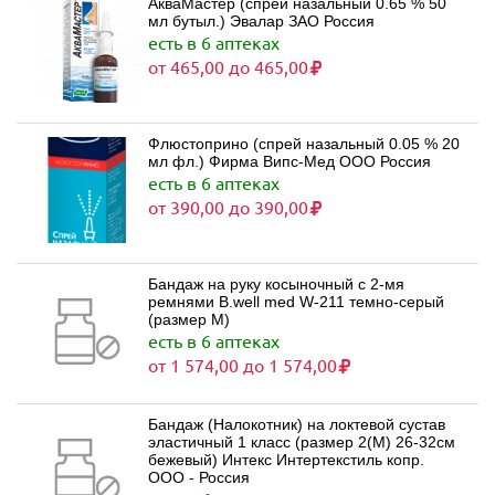
АкваМастер (спрей назальный 0.65 % 50
мл бутыл.) Эвалар ЗАО Россия
есть в 6 аптеках
от 465,00 до 465,00
Флюстоприно (спрей назальный 0.05 % 20
мл фл.) Фирма Випс-Мед ООО Россия
есть в 6 аптеках
от 390,00 до 390,00
Бандаж на руку косыночный с 2-мя
ремнями B.well med W-211 темно-серый
(размер M)
есть в 6 аптеках
от 1 574,00 до 1 574,00
Бандаж (Налокотник) на локтевой сустав
эластичный 1 класс (размер 2(M) 26-32см
бежевый) Интекс Интертекстиль копр.
ООО - Россия