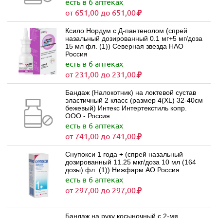
есть в 6 аптеках
от 651,00 до 651,00
Ксило Нордум с Д-пантенолом (спрей
назальный дозированный 0.1 мг+5 мг/доза
15 мл фл. (1)) Северная звезда НАО
Россия
есть в 6 аптеках
от 231,00 до 231,00
Бандаж (Налокотник) на локтевой сустав
эластичный 2 класс (размер 4(XL) 32-40см
бежевый) Интекс Интертекстиль копр.
ООО - Россия
есть в 6 аптеках
от 741,00 до 741,00
Снупокси 1 года + (спрей назальный
дозированный 11.25 мкг/доза 10 мл (164
дозы) фл. (1)) Нижфарм АО Россия
есть в 6 аптеках
от 297,00 до 297,00
Бандаж на руку косыночный с 2-мя