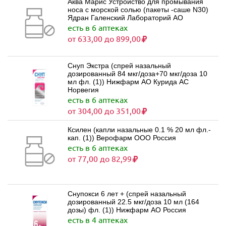
Аква Марис Устройство для промывания
носа с морской солью (пакеты -саше N30)
Ядран Галенский Лабораторий АО
есть в 6 аптеках
от 633,00 до 899,00
Снуп Экстра (спрей назальный
дозированный 84 мкг/доза+70 мкг/доза 10
мл фл. (1)) Нижфарм АО Курида АС
Норвегия
есть в 6 аптеках
от 304,00 до 351,00
Ксилен (капли назальные 0.1 % 20 мл фл.-
кап. (1)) Верофарм ООО Россия
есть в 6 аптеках
от 77,00 до 82,99
Снупокси 6 лет + (спрей назальный
дозированный 22.5 мкг/доза 10 мл (164
дозы) фл. (1)) Нижфарм АО Россия
есть в 4 аптеках