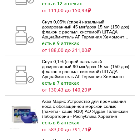
есть в 12 аптеках
от 111,00 до 150,99
Снуп 0,05% (спрей назальный
дозированный 45 мкг/доза 15 мл (150 доз)
флакон с распыл. системой) ШТАДА
Арцнаймиттель АГ Германия Хемомонт
Д.О.О. Черногория
есть в 9 аптеках
от 188,00 до 211,00
Снуп 0,1% (спрей назальный
дозированный 90 мкг/доза 15 мл (150 доз)
флакон с распыл. системой) ШТАДА
Арцнаймиттель АГ Германия Хемомонт
Д.О.О. Черногория
есть в 7 аптеках
от 130,43 до 140,20
Аква Марис Устройство для промывания
носа с обогащенной морской солью
(пакеты - саше N30) АО Ядран Галенский
Лабораторий - Республика Хорватия
есть в 6 аптеках
от 583,00 до 791,74