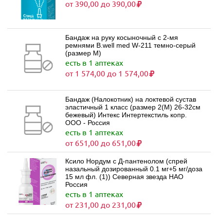
от 390,00 до 390,00
Бандаж на руку косыночный с 2-мя
ремнями B.well med W-211 темно-серый
(размер M)
есть в 1 аптеках
от 1 574,00 до 1 574,00
Бандаж (Налокотник) на локтевой сустав
эластичный 1 класс (размер 2(M) 26-32см
бежевый) Интекс Интертекстиль копр.
ООО - Россия
есть в 1 аптеках
от 651,00 до 651,00
Ксило Нордум с Д-пантенолом (спрей
назальный дозированный 0.1 мг+5 мг/доза
15 мл фл. (1)) Северная звезда НАО
Россия
есть в 1 аптеках
от 231,00 до 231,00