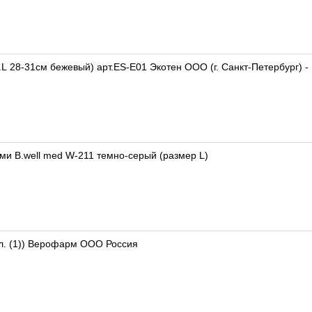
.L 28-31см бежевый) арт.ES-E01 Экотен ООО (г. Санкт-Петербург) -
ми B.well med W-211 темно-серый (размер L)
л. (1)) Верофарм ООО Россия