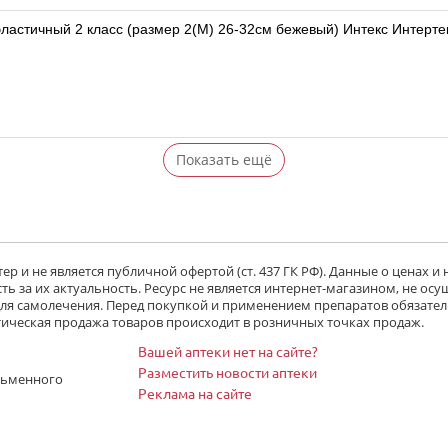
эластичный 2 класс (размер 2(M) 26-32см бежевый) Интекс Интерте
Показать ещё
р и не является публичной офертой (ст. 437 ГК РФ). Данные о ценах и
ь за их актуальность. Ресурс не является интернет-магазином, не осу
 для самолечения. Перед покупкой и применением препаратов обязател
тическая продажа товаров происходит в розничных точках продаж.
Вашей аптеки нет на сайте?
Разместить новости аптеки
сьменного
Реклама на сайте