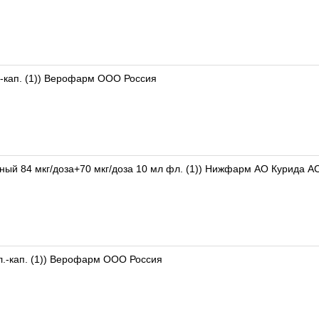
.-кап. (1)) Верофарм ООО Россия
ный 84 мкг/доза+70 мкг/доза 10 мл фл. (1)) Нижфарм АО Курида А
л.-кап. (1)) Верофарм ООО Россия