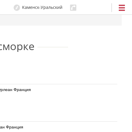
Каменск-Уральский
32-00-20
сморке
 ДжейТНЛ ООО Россия Дельфарм Орлеан Франция
О Россия Дельфарм Орлеан Франция