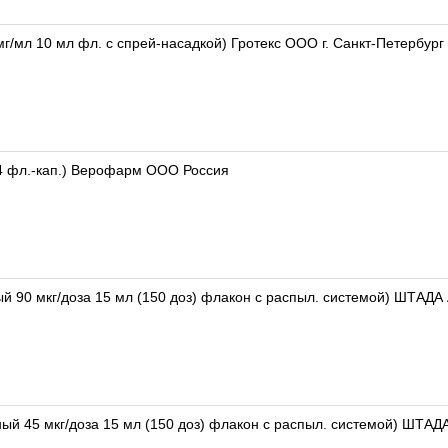
г/мл 10 мл фл. с спрей-насадкой) Гротекс ООО г. Санкт-Петербург
 4 фл.-кап.) Верофарм ООО Россия
й 90 мкг/доза 15 мл (150 доз) флакон с распыл. системой) ШТАД
ый 45 мкг/доза 15 мл (150 доз) флакон с распыл. системой) ШТА