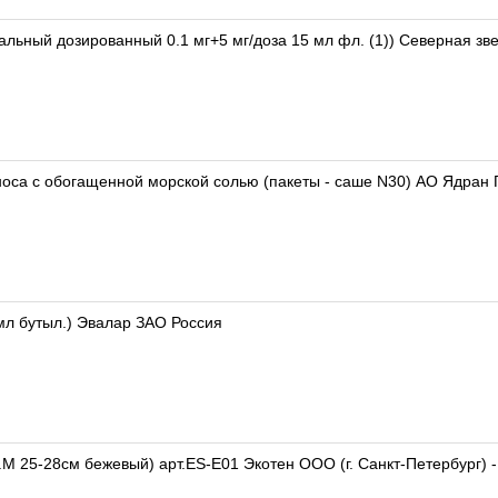
альный дозированный 0.1 мг+5 мг/доза 15 мл фл. (1)) Северная зв
оса с обогащенной морской солью (пакеты - саше N30) АО Ядран 
мл бутыл.) Эвалар ЗАО Россия
.M 25-28см бежевый) арт.ES-E01 Экотен ООО (г. Санкт-Петербург) -