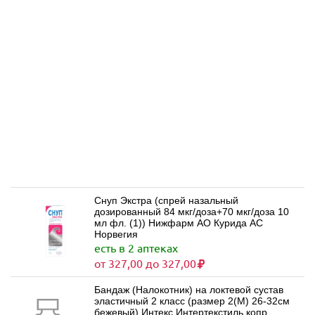
Снуп Экстра (спрей назальный
дозированный 84 мкг/доза+70 мкг/доза 10
мл фл. (1)) Нижфарм АО Курида АС
Норвегия
есть в 2 аптеках
от 327,00 до 327,00
Бандаж (Налокотник) на локтевой сустав
эластичный 2 класс (размер 2(M) 26-32см
бежевый) Интекс Интертекстиль копр.