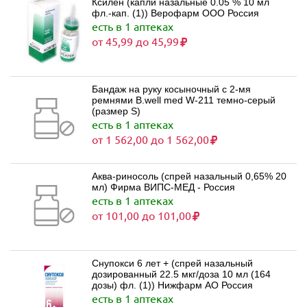
Ксилен (капли назальные 0.05 % 10 мл
фл.-кап. (1)) Верофарм ООО Россия
есть в 1 аптеках
от 45,99 до 45,99
Бандаж на руку косыночный с 2-мя
ремнями B.well med W-211 темно-серый
(размер S)
есть в 1 аптеках
от 1 562,00 до 1 562,00
Аква-риносоль (спрей назальный 0,65% 20
мл) Фирма ВИПС-МЕД - Россия
есть в 1 аптеках
от 101,00 до 101,00
Снупокси 6 лет + (спрей назальный
дозированный 22.5 мкг/доза 10 мл (164
дозы) фл. (1)) Нижфарм АО Россия
есть в 1 аптеках