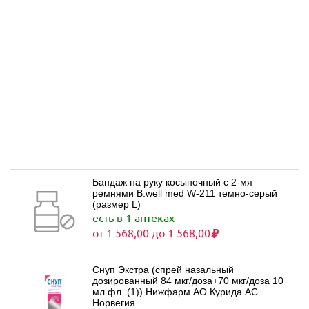
Бандаж на руку косыночный с 2-мя
ремнями B.well med W-211 темно-серый
(размер L)
есть в 1 аптеках
от 1 568,00 до 1 568,00
Снуп Экстра (спрей назальный
дозированный 84 мкг/доза+70 мкг/доза 10
мл фл. (1)) Нижфарм АО Курида АС
Норвегия