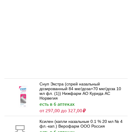
Снуп Экстра (спрей назальный
дозированный 84 мкг/доза+70 мкг/доза 10
мл фл. (1)) Нижфарм АО Курида АС
Норвегия
есть в 6 аптеках
от 297,00 до 327,00
Ксилен (капли назальные 0.1 % 20 мл № 4
фл.-кап.) Верофарм ООО Россия
есть в 6 аптеках