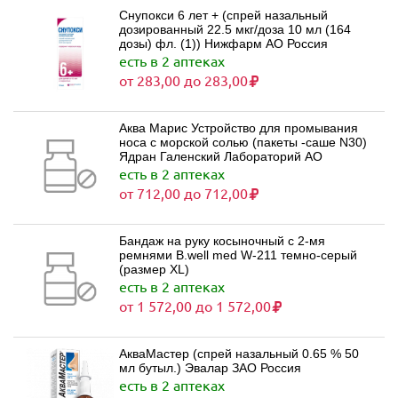
Снупокси 6 лет + (спрей назальный
дозированный 22.5 мкг/доза 10 мл (164
дозы) фл. (1)) Нижфарм АО Россия
есть в 2 аптеках
от 283,00 до 283,00
Аква Марис Устройство для промывания
носа с морской солью (пакеты -саше N30)
Ядран Галенский Лабораторий АО
есть в 2 аптеках
от 712,00 до 712,00
Бандаж на руку косыночный с 2-мя
ремнями B.well med W-211 темно-серый
(размер XL)
есть в 2 аптеках
от 1 572,00 до 1 572,00
АкваМастер (спрей назальный 0.65 % 50
мл бутыл.) Эвалар ЗАО Россия
есть в 2 аптеках