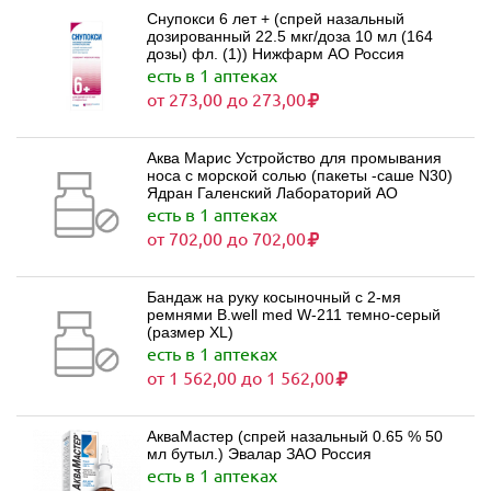
Снупокси 6 лет + (спрей назальный
дозированный 22.5 мкг/доза 10 мл (164
дозы) фл. (1)) Нижфарм АО Россия
есть в 1 аптеках
от 273,00 до 273,00
Аква Марис Устройство для промывания
носа с морской солью (пакеты -саше N30)
Ядран Галенский Лабораторий АО
есть в 1 аптеках
от 702,00 до 702,00
Бандаж на руку косыночный с 2-мя
ремнями B.well med W-211 темно-серый
(размер XL)
есть в 1 аптеках
от 1 562,00 до 1 562,00
АкваМастер (спрей назальный 0.65 % 50
мл бутыл.) Эвалар ЗАО Россия
есть в 1 аптеках