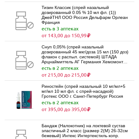
Тизин Классик (спрей назальный
дозированный 0.05 % 10 мл фл. (1))
ДжейТНЛ ООО Россия Дельфарм Орлеан
Франция
есть в 3 аптеках
от 143,00 до 150,99
Снуп 0,05% (спрей назальный
дозированный 45 мкг/доза 15 мл (150 доз)
флакон с распыл. системой) ШТАДА
Арцнаймиттель АГ Германия Хемомонт
Д.О.О. Черногория
есть в 2 аптеках
от 215,00 до 215,00
Риностейн (спрей назальный 10 мг/мл+5
мг/мл 10 мл фл. с спрей-насадкой)
Гротекс ООО г. Санкт-Петербург Россия
есть в 2 аптеках
от 395,00 до 395,00
Бандаж (Налокотник) на локтевой сустав
эластичный 2 класс (размер 2(M) 26-32см
бежевый) Интекс Интертекстиль копр.