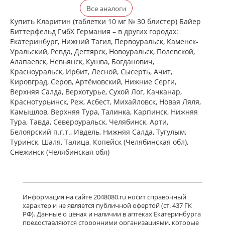
Кларитин (таблетки 10 мг № 30
Все аналоги
блистер) Байер Биттерфельд ГмбХ
Германия
Купить Кларитин (таблетки 10 мг № 30 блистер) Байер
есть в 1 аптеках
Биттерфельд ГмбХ Германия – в других городах:
от 372,00 до 372,00
Екатеринбург, Нижний Тагил, Первоуральск, Каменск-
Уральский, Ревда, Дегтярск, Новоуральск, Полевской,
Алапаевск, Невьянск, Кушва, Богданович,
Кларотадин (таблетки 10 мг N10)
Красноуральск, Ирбит, Лесной, Сысерть, Ачит,
Акрихин ХФК ОАО - Россия
Кировград, Серов, Артёмовский, Нижние Cерги,
Московская область, Нагинский р-н,
Верхняя Салда, Верхотурье, Сухой Лог, Качканар,
Старая Купавна
Нет в аптеках города
Краснотурьинск, Реж, Асбест, Михайловск, Новая Ляля,
Камышлов, Верхняя Тура, Талинка, Карпинск, Нижняя
Тура, Тавда, Североуральск, Челябинск, Арти,
Белоярский п.г.т., Ивдель, Нижняя Салда, Тугулым,
Кларитин (таблетки 10 мг № 7
блистер) Байер Биттерфельд ГмбХ
Туринск, Шаля, Талица, Копейск (Челябинская обл),
Германия
Снежинск (Челябинская обл)
Нет в аптеках города
Кларотадин (таблетки 10 мг N7)
Информация на сайте 2048080.ru носит справочный
Акрихин ХФК ОАО - Россия
характер и не является публичной офертой (ст. 437 ГК
Московская область, Нагинский р-н,
РФ). Данные о ценах и наличии в аптеках Екатеринбурга
Старая Купавна
предоставляются сторонними организациями, которые