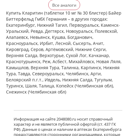
Кларитин (таблетки 10 мг № 30
Все аналоги
блистер) Байер Биттерфельд ГмбХ
Германия
Купить Кларитин (таблетки 10 мг № 30 блистер) Байер
есть в 1 аптеках
Биттерфельд ГмбХ Германия – в других городах:
от 372,00 до 372,00
Екатеринбург, Нижний Тагил, Первоуральск, Каменск-
Уральский, Ревда, Дегтярск, Новоуральск, Полевской,
Алапаевск, Невьянск, Кушва, Богданович,
Кларотадин (таблетки 10 мг N10)
Красноуральск, Ирбит, Лесной, Сысерть, Ачит,
Акрихин ХФК ОАО - Россия
Кировград, Серов, Артёмовский, Нижние Cерги,
Московская область, Нагинский р-н,
Верхняя Салда, Верхотурье, Сухой Лог, Качканар,
Старая Купавна
Нет в аптеках города
Краснотурьинск, Реж, Асбест, Михайловск, Новая Ляля,
Камышлов, Верхняя Тура, Талинка, Карпинск, Нижняя
Тура, Тавда, Североуральск, Челябинск, Арти,
Белоярский п.г.т., Ивдель, Нижняя Салда, Тугулым,
Кларитин (таблетки 10 мг № 7
блистер) Байер Биттерфельд ГмбХ
Туринск, Шаля, Талица, Копейск (Челябинская обл),
Германия
Снежинск (Челябинская обл)
Нет в аптеках города
Кларотадин (таблетки 10 мг N7)
Информация на сайте 2048080.ru носит справочный
Акрихин ХФК ОАО - Россия
характер и не является публичной офертой (ст. 437 ГК
Московская область, Нагинский р-н,
РФ). Данные о ценах и наличии в аптеках Екатеринбурга
Старая Купавна
предоставляются сторонними организациями, которые