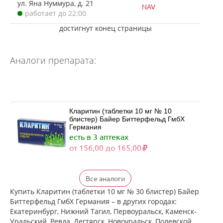
ул. Яна Нуммура, д. 21
NAV
работает до 22:00
достигнут конец страницы
Аналоги препарата:
Кларитин (таблетки 10 мг № 10
блистер) Байер Биттерфельд ГмбХ
Германия
есть в 3 аптеках
от 156,00 до 165,00
Кларитин (таблетки 10 мг № 30
Все аналоги
блистер) Байер Биттерфельд ГмбХ
Германия
Купить Кларитин (таблетки 10 мг № 30 блистер) Байер
есть в 4 аптеках
Биттерфельд ГмбХ Германия – в других городах:
от 372,00 до 439,00
Екатеринбург, Нижний Тагил, Первоуральск, Каменск-
Уральский, Ревда, Дегтярск, Новоуральск, Полевской,