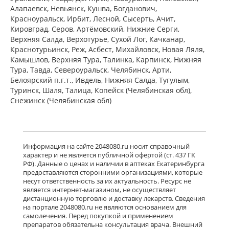
Алапаевск, Невьянск, Кушва, Богданович,
Кларотадин (таблетки 10 мг N10)
Красноуральск, Ирбит, Лесной, Сысерть, Ачит,
Акрихин ХФК ОАО - Россия
Кировград, Серов, Артёмовский, Нижние Cерги,
Московская область, Нагинский р-н,
Верхняя Салда, Верхотурье, Сухой Лог, Качканар,
Старая Купавна
Нет в аптеках города
Краснотурьинск, Реж, Асбест, Михайловск, Новая Ляля,
Камышлов, Верхняя Тура, Талинка, Карпинск, Нижняя
Тура, Тавда, Североуральск, Челябинск, Арти,
Белоярский п.г.т., Ивдель, Нижняя Салда, Тугулым,
Кларитин (таблетки 10 мг № 7
блистер) Байер Биттерфельд ГмбХ
Туринск, Шаля, Талица, Копейск (Челябинская обл),
Германия
Снежинск (Челябинская обл)
Нет в аптеках города
Кларотадин (таблетки 10 мг N7)
Информация на сайте 2048080.ru носит справочный
Акрихин ХФК ОАО - Россия
характер и не является публичной офертой (ст. 437 ГК
Московская область, Нагинский р-н,
РФ). Данные о ценах и наличии в аптеках Екатеринбурга
Старая Купавна
предоставляются сторонними организациями, которые
Нет в аптеках города
несут ответственность за их актуальность. Ресурс не
является интернет-магазином, не осуществляет
дистанционную торговлю и доставку лекарств. Сведения
на портале 2048080.ru не являются основанием для
Лоратадин (таблетки 10 мг N10)
самолечения. Перед покупкой и применением
Макиз-Фарма ЗАО - Россия
препаратов обязательна консультация врача. Внешний
Нет в аптеках города