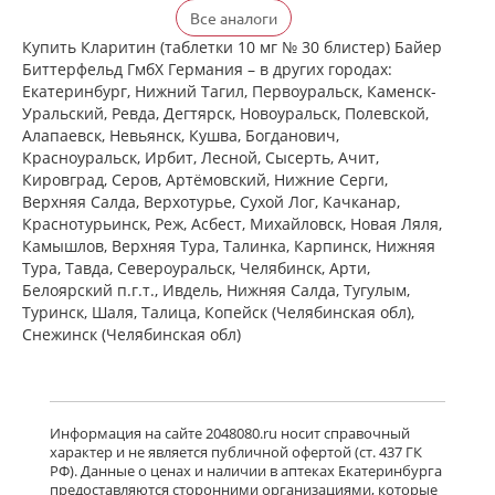
Кларитин (таблетки 10 мг № 30
Все аналоги
блистер) Байер Биттерфельд ГмбХ
Германия
Купить Кларитин (таблетки 10 мг № 30 блистер) Байер
есть в 1 аптеках
Биттерфельд ГмбХ Германия – в других городах:
от 363,00 до 363,00
Екатеринбург, Нижний Тагил, Первоуральск, Каменск-
Уральский, Ревда, Дегтярск, Новоуральск, Полевской,
Алапаевск, Невьянск, Кушва, Богданович,
Кларотадин (таблетки 10 мг N10)
Красноуральск, Ирбит, Лесной, Сысерть, Ачит,
Акрихин ХФК ОАО - Россия
Кировград, Серов, Артёмовский, Нижние Cерги,
Московская область, Нагинский р-н,
Верхняя Салда, Верхотурье, Сухой Лог, Качканар,
Старая Купавна
Нет в аптеках города
Краснотурьинск, Реж, Асбест, Михайловск, Новая Ляля,
Камышлов, Верхняя Тура, Талинка, Карпинск, Нижняя
Тура, Тавда, Североуральск, Челябинск, Арти,
Белоярский п.г.т., Ивдель, Нижняя Салда, Тугулым,
Кларитин (таблетки 10 мг № 7
блистер) Байер Биттерфельд ГмбХ
Туринск, Шаля, Талица, Копейск (Челябинская обл),
Германия
Снежинск (Челябинская обл)
Нет в аптеках города
Кларотадин (таблетки 10 мг N7)
Информация на сайте 2048080.ru носит справочный
Акрихин ХФК ОАО - Россия
характер и не является публичной офертой (ст. 437 ГК
Московская область, Нагинский р-н,
РФ). Данные о ценах и наличии в аптеках Екатеринбурга
Старая Купавна
предоставляются сторонними организациями, которые