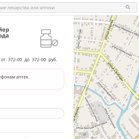
йер
ода
е от
372-00
до
372-00
руб.
ефонам аптек.