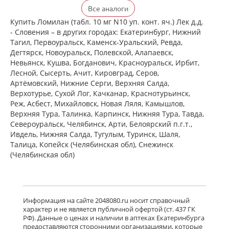
Кларитин (таблетки 10 мг № 30
Все аналоги
блистер) Байер Биттерфельд ГмбХ
Германия
Купить Ломилан (табл. 10 мг N10 уп. конт. яч.) Лек д.д.
есть в 1 аптеках
- Словения – в других городах: Екатеринбург, Нижний
от 372,00 до 372,00
Тагил, Первоуральск, Каменск-Уральский, Ревда,
Дегтярск, Новоуральск, Полевской, Алапаевск,
Невьянск, Кушва, Богданович, Красноуральск, Ирбит,
Кларотадин (таблетки 10 мг N10)
Лесной, Сысерть, Ачит, Кировград, Серов,
Акрихин ХФК ОАО - Россия
Артёмовский, Нижние Cерги, Верхняя Салда,
Московская область, Нагинский р-н,
Верхотурье, Сухой Лог, Качканар, Краснотурьинск,
Старая Купавна
Нет в аптеках города
Реж, Асбест, Михайловск, Новая Ляля, Камышлов,
Верхняя Тура, Талинка, Карпинск, Нижняя Тура, Тавда,
Североуральск, Челябинск, Арти, Белоярский п.г.т.,
Ивдель, Нижняя Салда, Тугулым, Туринск, Шаля,
Кларитин (таблетки 10 мг № 7
блистер) Байер Биттерфельд ГмбХ
Талица, Копейск (Челябинская обл), Снежинск
Германия
(Челябинская обл)
Нет в аптеках города
Кларотадин (таблетки 10 мг N7)
Информация на сайте 2048080.ru носит справочный
Акрихин ХФК ОАО - Россия
характер и не является публичной офертой (ст. 437 ГК
Московская область, Нагинский р-н,
РФ). Данные о ценах и наличии в аптеках Екатеринбурга
Старая Купавна
предоставляются сторонними организациями, которые