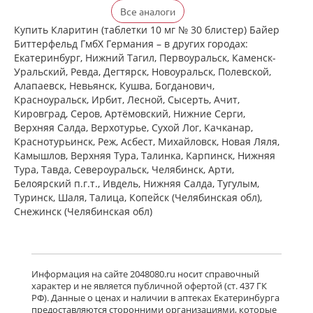
Кларитин (таблетки 10 мг № 30
Все аналоги
блистер) Байер Биттерфельд ГмбХ
Германия
Купить Кларитин (таблетки 10 мг № 30 блистер) Байер
есть в 1 аптеках
Биттерфельд ГмбХ Германия – в других городах:
от 372,00 до 372,00
Екатеринбург, Нижний Тагил, Первоуральск, Каменск-
Уральский, Ревда, Дегтярск, Новоуральск, Полевской,
Алапаевск, Невьянск, Кушва, Богданович,
Кларотадин (таблетки 10 мг N10)
Красноуральск, Ирбит, Лесной, Сысерть, Ачит,
Акрихин ХФК ОАО - Россия
Кировград, Серов, Артёмовский, Нижние Cерги,
Московская область, Нагинский р-н,
Верхняя Салда, Верхотурье, Сухой Лог, Качканар,
Старая Купавна
Нет в аптеках города
Краснотурьинск, Реж, Асбест, Михайловск, Новая Ляля,
Камышлов, Верхняя Тура, Талинка, Карпинск, Нижняя
Тура, Тавда, Североуральск, Челябинск, Арти,
Белоярский п.г.т., Ивдель, Нижняя Салда, Тугулым,
Кларитин (таблетки 10 мг № 7
блистер) Байер Биттерфельд ГмбХ
Туринск, Шаля, Талица, Копейск (Челябинская обл),
Германия
Снежинск (Челябинская обл)
Нет в аптеках города
Кларотадин (таблетки 10 мг N7)
Информация на сайте 2048080.ru носит справочный
Акрихин ХФК ОАО - Россия
характер и не является публичной офертой (ст. 437 ГК
Московская область, Нагинский р-н,
РФ). Данные о ценах и наличии в аптеках Екатеринбурга
Старая Купавна
предоставляются сторонними организациями, которые