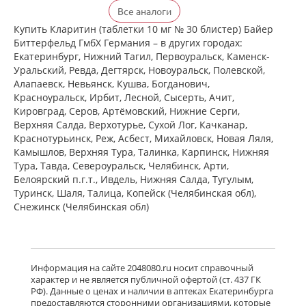
Кларитин (таблетки 10 мг № 30
Все аналоги
блистер) Байер Биттерфельд ГмбХ
Германия
Купить Кларитин (таблетки 10 мг № 30 блистер) Байер
есть в 1 аптеках
Биттерфельд ГмбХ Германия – в других городах:
от 372,00 до 372,00
Екатеринбург, Нижний Тагил, Первоуральск, Каменск-
Уральский, Ревда, Дегтярск, Новоуральск, Полевской,
Алапаевск, Невьянск, Кушва, Богданович,
Кларотадин (таблетки 10 мг N10)
Красноуральск, Ирбит, Лесной, Сысерть, Ачит,
Акрихин ХФК ОАО - Россия
Кировград, Серов, Артёмовский, Нижние Cерги,
Московская область, Нагинский р-н,
Верхняя Салда, Верхотурье, Сухой Лог, Качканар,
Старая Купавна
Нет в аптеках города
Краснотурьинск, Реж, Асбест, Михайловск, Новая Ляля,
Камышлов, Верхняя Тура, Талинка, Карпинск, Нижняя
Тура, Тавда, Североуральск, Челябинск, Арти,
Белоярский п.г.т., Ивдель, Нижняя Салда, Тугулым,
Кларитин (таблетки 10 мг № 7
блистер) Байер Биттерфельд ГмбХ
Туринск, Шаля, Талица, Копейск (Челябинская обл),
Германия
Снежинск (Челябинская обл)
Нет в аптеках города
Кларотадин (таблетки 10 мг N7)
Информация на сайте 2048080.ru носит справочный
Акрихин ХФК ОАО - Россия
характер и не является публичной офертой (ст. 437 ГК
Московская область, Нагинский р-н,
РФ). Данные о ценах и наличии в аптеках Екатеринбурга
Старая Купавна
предоставляются сторонними организациями, которые