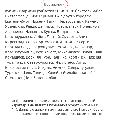
Кларитин (таблетки 10 мг № 30
Все аналоги
блистер) Байер Биттерфельд ГмбХ
Германия
Купить Кларитин (таблетки 10 мг № 30 блистер) Байер
есть в 1 аптеках
Биттерфельд ГмбХ Германия – в других городах:
от 372,00 до 372,00
Екатеринбург, Нижний Тагил, Первоуральск, Каменск-
Уральский, Ревда, Дегтярск, Новоуральск, Полевской,
Алапаевск, Невьянск, Кушва, Богданович,
Кларотадин (таблетки 10 мг N10)
Красноуральск, Ирбит, Лесной, Сысерть, Ачит,
Акрихин ХФК ОАО - Россия
Кировград, Серов, Артёмовский, Нижние Cерги,
Московская область, Нагинский р-н,
Верхняя Салда, Верхотурье, Сухой Лог, Качканар,
Старая Купавна
Нет в аптеках города
Краснотурьинск, Реж, Асбест, Михайловск, Новая Ляля,
Камышлов, Верхняя Тура, Талинка, Карпинск, Нижняя
Тура, Тавда, Североуральск, Челябинск, Арти,
Белоярский п.г.т., Ивдель, Нижняя Салда, Тугулым,
Кларитин (таблетки 10 мг № 7
блистер) Байер Биттерфельд ГмбХ
Туринск, Шаля, Талица, Копейск (Челябинская обл),
Германия
Снежинск (Челябинская обл)
Нет в аптеках города
Кларотадин (таблетки 10 мг N7)
Информация на сайте 2048080.ru носит справочный
Акрихин ХФК ОАО - Россия
характер и не является публичной офертой (ст. 437 ГК
Московская область, Нагинский р-н,
РФ). Данные о ценах и наличии в аптеках Екатеринбурга
Старая Купавна
предоставляются сторонними организациями, которые