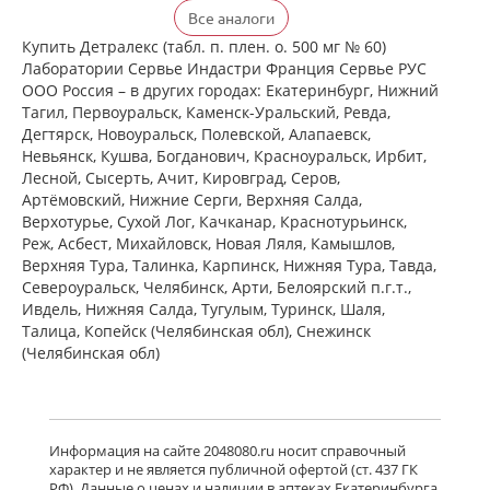
Детралекс (табл. п. плен. о. 500 мг №
Все аналоги
60) Лаборатории Сервье Индастри
Франция Сервье РУС ООО Россия
Купить Детралекс (табл. п. плен. о. 500 мг № 60)
есть в 1 аптеках
Лаборатории Сервье Индастри Франция Сервье РУС
от 2 164,00 до 2 164,00
ООО Россия – в других городах: Екатеринбург, Нижний
Тагил, Первоуральск, Каменск-Уральский, Ревда,
Дегтярск, Новоуральск, Полевской, Алапаевск,
Венарус (табл. п. плен. о. 50 мг+450
Невьянск, Кушва, Богданович, Красноуральск, Ирбит,
мг № 30) Алиум АО (Московская
Лесной, Сысерть, Ачит, Кировград, Серов,
обл,.рп. Оболенск) Россия
Артёмовский, Нижние Cерги, Верхняя Салда,
есть в 2 аптеках
Верхотурье, Сухой Лог, Качканар, Краснотурьинск,
от 1 085,00 до 1 183,00
Реж, Асбест, Михайловск, Новая Ляля, Камышлов,
Верхняя Тура, Талинка, Карпинск, Нижняя Тура, Тавда,
Североуральск, Челябинск, Арти, Белоярский п.г.т.,
Венарус (табл. п. плен. о. 50 мг+450
мг № 60) Алиум АО (Московская
Ивдель, Нижняя Салда, Тугулым, Туринск, Шаля,
обл,.рп. Оболенск) Россия
Талица, Копейск (Челябинская обл), Снежинск
есть в 1 аптеках
(Челябинская обл)
от 2 079,00 до 2 079,00
Детралекс (табл. п. плен. о. 1000 мг
№ 60) Лаборатории Сервье
Информация на сайте 2048080.ru носит справочный
Индастри Франция Сервье РУС ООО
характер и не является публичной офертой (ст. 437 ГК
Россия
РФ). Данные о ценах и наличии в аптеках Екатеринбурга