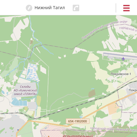
Нижний Тагил
47-54-47