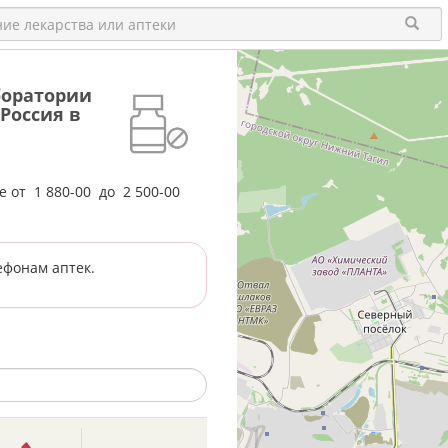
аборатории
Россия в
не от
1 880-00
до
2 500-00
ефонам аптек.