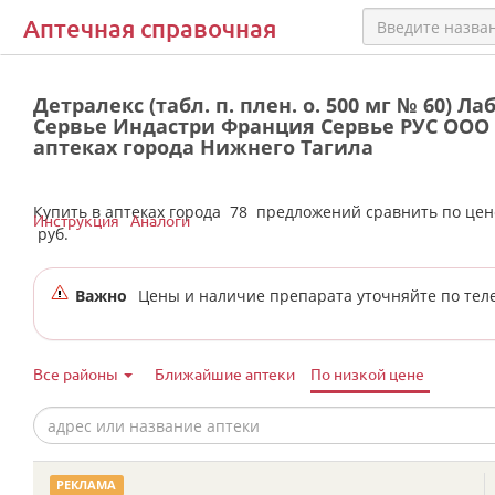
Аптечная справочная
Детралекс (табл. п. плен. о. 500 мг № 60) Л
Сервье Индастри Франция Сервье РУС ООО 
аптеках города Нижнего Тагила
Купить в аптеках города
78
предложений сравнить по це
Инструкция
Аналоги
руб.
Важно
Цены и наличие препарата уточняйте по тел
Все районы
Ближайшие аптеки
По низкой цене
РЕКЛАМА