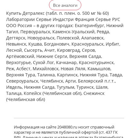
Детралекс (табл. п. плен. о. 500 мг №
Все аналоги
60) Лаборатории Сервье Индастри
Франция Сервье РУС ООО Россия
Купить Детралекс (табл. п. плен. о. 500 мг № 60)
есть в 1 аптеках
Лаборатории Сервье Индастри Франция Сервье РУС
от 2 164,00 до 2 164,00
ООО Россия – в других городах: Екатеринбург, Нижний
Тагил, Первоуральск, Каменск-Уральский, Ревда,
Дегтярск, Новоуральск, Полевской, Алапаевск,
Венарус (табл. п. плен. о. 50 мг+450
Невьянск, Кушва, Богданович, Красноуральск, Ирбит,
мг № 30) Алиум АО (Московская
Лесной, Сысерть, Ачит, Кировград, Серов,
обл,.рп. Оболенск) Россия
Артёмовский, Нижние Cерги, Верхняя Салда,
есть в 1 аптеках
Верхотурье, Сухой Лог, Качканар, Краснотурьинск,
от 1 183,00 до 1 183,00
Реж, Асбест, Михайловск, Новая Ляля, Камышлов,
Верхняя Тура, Талинка, Карпинск, Нижняя Тура, Тавда,
Североуральск, Челябинск, Арти, Белоярский п.г.т.,
Венарус (табл. п. плен. о. 50 мг+450
мг № 60) Алиум АО (Московская
Ивдель, Нижняя Салда, Тугулым, Туринск, Шаля,
обл,.рп. Оболенск) Россия
Талица, Копейск (Челябинская обл), Снежинск
есть в 1 аптеках
(Челябинская обл)
от 2 079,00 до 2 079,00
Детралекс (табл. п. плен. о. 1000 мг
№ 60) Лаборатории Сервье
Информация на сайте 2048080.ru носит справочный
Индастри Франция Сервье РУС ООО
характер и не является публичной офертой (ст. 437 ГК
Россия
РФ). Данные о ценах и наличии в аптеках Екатеринбурга