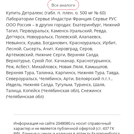
Детралекс (табл. п. плен. о. 500 мг №
Все аналоги
60) Лаборатории Сервье Индастри
Франция Сервье РУС ООО Россия
Купить Детралекс (табл. п. плен. о. 500 мг № 60)
есть в 1 аптеках
Лаборатории Сервье Индастри Франция Сервье РУС
от 2 164,00 до 2 164,00
ООО Россия – в других городах: Екатеринбург, Нижний
Тагил, Первоуральск, Каменск-Уральский, Ревда,
Дегтярск, Новоуральск, Полевской, Алапаевск,
Венарус (табл. п. плен. о. 50 мг+450
Невьянск, Кушва, Богданович, Красноуральск, Ирбит,
мг № 30) Алиум АО (Московская
Лесной, Сысерть, Ачит, Кировград, Серов,
обл,.рп. Оболенск) Россия
Артёмовский, Нижние Cерги, Верхняя Салда,
есть в 1 аптеках
Верхотурье, Сухой Лог, Качканар, Краснотурьинск,
от 1 183,00 до 1 183,00
Реж, Асбест, Михайловск, Новая Ляля, Камышлов,
Верхняя Тура, Талинка, Карпинск, Нижняя Тура, Тавда,
Североуральск, Челябинск, Арти, Белоярский п.г.т.,
Венарус (табл. п. плен. о. 50 мг+450
мг № 60) Алиум АО (Московская
Ивдель, Нижняя Салда, Тугулым, Туринск, Шаля,
обл,.рп. Оболенск) Россия
Талица, Копейск (Челябинская обл), Снежинск
есть в 1 аптеках
(Челябинская обл)
от 2 079,00 до 2 079,00
Детралекс (табл. п. плен. о. 1000 мг
№ 60) Лаборатории Сервье
Информация на сайте 2048080.ru носит справочный
Индастри Франция Сервье РУС ООО
характер и не является публичной офертой (ст. 437 ГК
Россия
РФ). Данные о ценах и наличии в аптеках Екатеринбурга