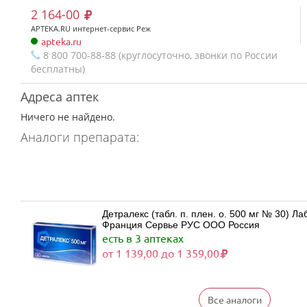
2 164-00
APTEKA.RU интернет-сервис Реж
apteka.ru
8 800 700-88-88 (круглосуточно, звонки по России
бесплатны)
Адреса аптек
Ничего не найдено.
Аналоги препарата:
Детралекс (табл. п. плен. о. 500 мг № 30) 
Франция Сервье РУС ООО Россия
есть в 3 аптеках
от 1 139,00 до 1 359,00
Все аналоги
Детралекс (табл. п. плен. о. 500 мг № 60) 