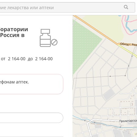
аборатории
Россия в
е от
2 164-00
до
2 164-00
ефонам аптек.