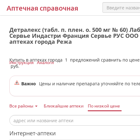
Аптечная справочная
Детралекс (табл. п. плен. о. 500 мг № 60) Л
Сервье Индастри Франция Сервье РУС ООО 
аптеках города Режа
Купить в аптеках города
1
предложений сравнить по цен
Инструкция
Аналоги
руб.
Важно
Цены и наличие препарата уточняйте по тел
Все районы
Ближайшие аптеки
По низкой цене
Интернет-аптеки