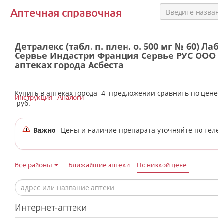
Аптечная справочная
Детралекс (табл. п. плен. о. 500 мг № 60) Л
Сервье Индастри Франция Сервье РУС ООО 
аптеках города Асбеста
Купить в аптеках города
4
предложений сравнить по цен
Инструкция
Аналоги
руб.
Важно
Цены и наличие препарата уточняйте по тел
Все районы
Ближайшие аптеки
По низкой цене
Интернет-аптеки