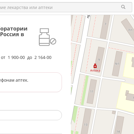
аборатории
Россия в
е от
1 900-00
до
2 164-00
ефонам аптек.