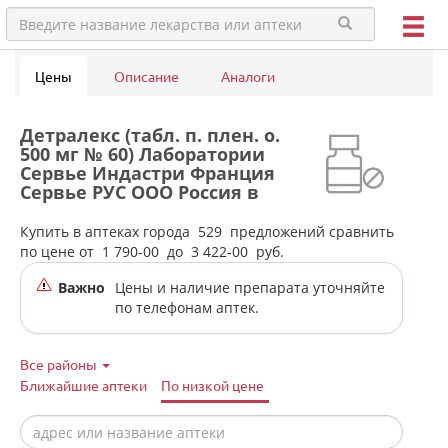
Цены
Описание
Аналоги
Детралекс (табл. п. плен. о.
500 мг № 60) Лаборатории
Сервье Индастри Франция
Сервье РУС ООО Россия в
аптеках города
Екатеринбурга
Купить в аптеках города
529
предложений сравнить
по цене от
1 790-00
до
3 422-00
руб.
Важно
Цены и наличие препарата уточняйте
по телефонам аптек.
Все районы
Ближайшие аптеки
По низкой цене