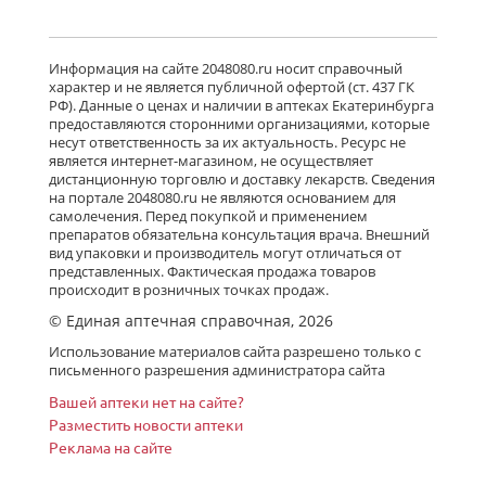
Детралекс (табл. п. плен. о. 1000 мг
№ 60) Лаборатории Сервье
Информация на сайте 2048080.ru носит справочный
Индастри Франция Сервье РУС ООО
характер и не является публичной офертой (ст. 437 ГК
Россия
РФ). Данные о ценах и наличии в аптеках Екатеринбурга
есть в 667 аптеках
предоставляются сторонними организациями, которые
от 2 746,00 до 4 170,00
несут ответственность за их актуальность. Ресурс не
является интернет-магазином, не осуществляет
дистанционную торговлю и доставку лекарств. Сведения
Флебавен (табл. п. плен. о. 500 мг №
на портале 2048080.ru не являются основанием для
32) КРКА-Рус ООО Россия
самолечения. Перед покупкой и применением
есть в 25 аптеках
препаратов обязательна консультация врача. Внешний
от 865,00 до 1 566,00
вид упаковки и производитель могут отличаться от
представленных. Фактическая продажа товаров
происходит в розничных точках продаж.
© Единая аптечная справочная, 2026
Флебавен (табл. п. плен. о. 500 мг №
64) КРКА-Рус ООО Россия
Использование материалов сайта разрешено только с
Нет в аптеках города
письменного разрешения администратора сайта
Вашей аптеки нет на сайте?
Разместить новости аптеки
Реклама на сайте
Детралекс (табл. п. плен. о. 1000 мг
№ 30) Лаборатории Сервье