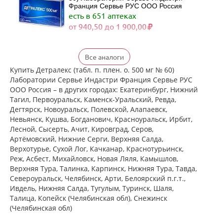
Франция Сервье РУС ООО Россия
есть в 651 аптеках
от 940,50 до 1 900,00
Детралекс (табл. п. плен. о. 500 мг №
Все аналоги
60) Лаборатории Сервье Индастри
Франция Сервье РУС ООО Россия
Купить Детралекс (табл. п. плен. о. 500 мг № 60)
есть в 529 аптеках
Лаборатории Сервье Индастри Франция Сервье РУС
от 1 790,00 до 3 422,00
ООО Россия – в других городах: Екатеринбург, Нижний
Тагил, Первоуральск, Каменск-Уральский, Ревда,
Дегтярск, Новоуральск, Полевской, Алапаевск,
Венарус (табл. п. плен. о. 50 мг+450
Невьянск, Кушва, Богданович, Красноуральск, Ирбит,
мг № 30) Алиум АО (Московская
Лесной, Сысерть, Ачит, Кировград, Серов,
обл,.рп. Оболенск) Россия
Артёмовский, Нижние Cерги, Верхняя Салда,
есть в 481 аптеках
Верхотурье, Сухой Лог, Качканар, Краснотурьинск,
от 890,00 до 1 980,00
Реж, Асбест, Михайловск, Новая Ляля, Камышлов,
Верхняя Тура, Талинка, Карпинск, Нижняя Тура, Тавда,
Североуральск, Челябинск, Арти, Белоярский п.г.т.,
Венарус (табл. п. плен. о. 50 мг+450
мг № 60) Алиум АО (Московская
Ивдель, Нижняя Салда, Тугулым, Туринск, Шаля,
обл,.рп. Оболенск) Россия
Талица, Копейск (Челябинская обл), Снежинск
есть в 442 аптеках
(Челябинская обл)
от 1 328,90 до 2 395,00