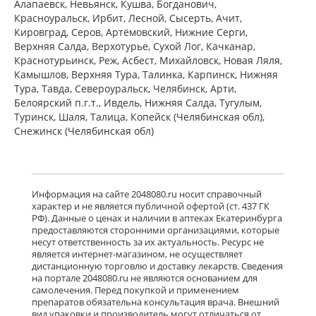
Алапаевск, Невьянск, Кушва, Богданович,
Красноуральск, Ирбит, Лесной, Сысерть, Ачит,
Кировград, Серов, Артёмовский, Нижние Cерги,
Верхняя Салда, Верхотурье, Сухой Лог, Качканар,
Краснотурьинск, Реж, Асбест, Михайловск, Новая Ляля,
Камышлов, Верхняя Тура, Талинка, Карпинск, Нижняя
Тура, Тавда, Североуральск, Челябинск, Арти,
Белоярский п.г.т., Ивдель, Нижняя Салда, Тугулым,
Туринск, Шаля, Талица, Копейск (Челябинская обл),
Снежинск (Челябинская обл)
Информация на сайте 2048080.ru носит справочный
характер и не является публичной офертой (ст. 437 ГК
РФ). Данные о ценах и наличии в аптеках Екатеринбурга
предоставляются сторонними организациями, которые
несут ответственность за их актуальность. Ресурс не
является интернет-магазином, не осуществляет
дистанционную торговлю и доставку лекарств. Сведения
на портале 2048080.ru не являются основанием для
самолечения. Перед покупкой и применением
препаратов обязательна консультация врача. Внешний
вид упаковки и производитель могут отличаться от