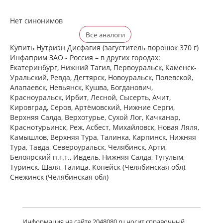
Нет синонимов
Все аналоги
Купить Нутриэн Дисфагия (загуститель порошок 370 г)
Инфаприм ЗАО - Россия – в других городах:
Екатеринбург, Нижний Тагил, Первоуральск, Каменск-
Уральский, Ревда, Дегтярск, Новоуральск, Полевской,
Алапаевск, Невьянск, Кушва, Богданович,
Красноуральск, Ирбит, Лесной, Сысерть, Ачит,
Кировград, Серов, Артёмовский, Нижние Cерги,
Верхняя Салда, Верхотурье, Сухой Лог, Качканар,
Краснотурьинск, Реж, Асбест, Михайловск, Новая Ляля,
Камышлов, Верхняя Тура, Талинка, Карпинск, Нижняя
Тура, Тавда, Североуральск, Челябинск, Арти,
Белоярский п.г.т., Ивдель, Нижняя Салда, Тугулым,
Туринск, Шаля, Талица, Копейск (Челябинская обл),
Снежинск (Челябинская обл)
Информация на сайте 2048080.ru носит справочный