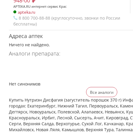
948-00
APTEKA.RU интернет-сервис Крас
apteka.ru
8 800 700-88-88 (круглосуточно, звонки по России
бесплатны)
Адреса аптек
Ничего не найдено.
Аналоги препарата:
Нет синонимов
Все аналоги
Купить Нутриэн Дисфагия (загуститель порошок 370 г) Инфа
городах: Екатеринбург, Нижний Тагил, Первоуральск, Камен
Дегтярск, Новоуральск, Полевской, Алапаевск, Невьянск, Ку
Красноуральск, Ирбит, Лесной, Сысерть, Ачит, Кировград, 
Cерги, Верхняя Салда, Верхотурье, Сухой Лог, Качканар, Кра
Михайловск, Новая Ляля, Камышлов, Верхняя Тура, Талинка