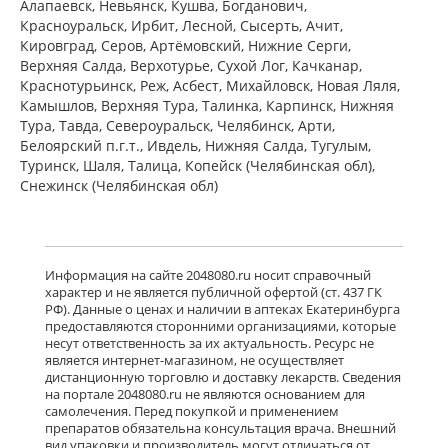
Алапаевск, Невьянск, Кушва, Богданович,
Красноуральск, Ирбит, Лесной, Сысерть, Ачит,
Кировград, Серов, Артёмовский, Нижние Cерги,
Верхняя Салда, Верхотурье, Сухой Лог, Качканар,
Краснотурьинск, Реж, Асбест, Михайловск, Новая Ляля,
Камышлов, Верхняя Тура, Талинка, Карпинск, Нижняя
Тура, Тавда, Североуральск, Челябинск, Арти,
Белоярский п.г.т., Ивдель, Нижняя Салда, Тугулым,
Туринск, Шаля, Талица, Копейск (Челябинская обл),
Снежинск (Челябинская обл)
Информация на сайте 2048080.ru носит справочный
характер и не является публичной офертой (ст. 437 ГК
РФ). Данные о ценах и наличии в аптеках Екатеринбурга
предоставляются сторонними организациями, которые
несут ответственность за их актуальность. Ресурс не
является интернет-магазином, не осуществляет
дистанционную торговлю и доставку лекарств. Сведения
на портале 2048080.ru не являются основанием для
самолечения. Перед покупкой и применением
препаратов обязательна консультация врача. Внешний
вид упаковки и производитель могут отличаться от