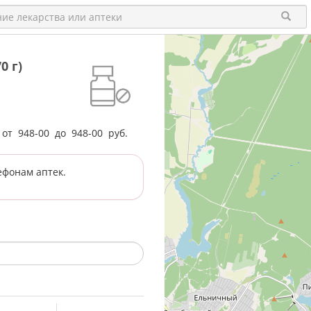
0 г)
е от
948-00
до
948-00
руб.
ефонам аптек.