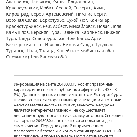
Алапаевск, Невьянск, Кушва, Богданович,
Красноуральск, Ирбит, Лесной, Сысерть, Ачит,
Кировград, Серов, Артёмовский, Нижние Cерги,
Верхняя Салда, Верхотурье, Сухой Лог, Качканар,
Краснотурьинск, Реж, Асбест, Михайловск, Новая Ляля,
Камышлов, Верхняя Тура, Талинка, Карпинск, Нижняя
Тура, Тавда, Североуральск, Челябинск, Арти,
Белоярский п.г.т., Ивдель, Нижняя Салда, Тугулым,
Туринск, Шаля, Талица, Копейск (Челябинская обл),
Снежинск (Челябинская обл)
Информация на сайте 2048080.ru носит справочный
характер и не является публичной офертой (ст. 437 ГК
РФ). Данные о ценах и наличии в аптеках Екатеринбурга
предоставляются сторонними организациями, которые
несут ответственность за их актуальность. Ресурс не
является интернет-магазином, не осуществляет
дистанционную торговлю и доставку лекарств. Сведения
на портале 2048080.ru не являются основанием для
самолечения. Перед покупкой и применением
препаратов обязательна консультация врача. Внешний
вид упаковки и производитель могут отличаться от