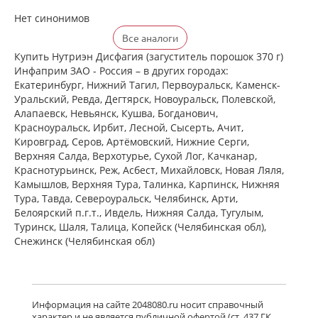
Нет синонимов
Все аналоги
Купить Нутриэн Дисфагия (загуститель порошок 370 г)
Инфаприм ЗАО - Россия – в других городах:
Екатеринбург, Нижний Тагил, Первоуральск, Каменск-
Уральский, Ревда, Дегтярск, Новоуральск, Полевской,
Алапаевск, Невьянск, Кушва, Богданович,
Красноуральск, Ирбит, Лесной, Сысерть, Ачит,
Кировград, Серов, Артёмовский, Нижние Cерги,
Верхняя Салда, Верхотурье, Сухой Лог, Качканар,
Краснотурьинск, Реж, Асбест, Михайловск, Новая Ляля,
Камышлов, Верхняя Тура, Талинка, Карпинск, Нижняя
Тура, Тавда, Североуральск, Челябинск, Арти,
Белоярский п.г.т., Ивдель, Нижняя Салда, Тугулым,
Туринск, Шаля, Талица, Копейск (Челябинская обл),
Снежинск (Челябинская обл)
Информация на сайте 2048080.ru носит справочный
характер и не является публичной офертой (ст. 437 ГК