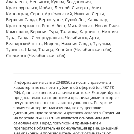
Алапаевск, Невьянск, Кушва, Богданович,
Красноуральск, Ирбит, Лесной, Сысерть, Ачит,
Кировград, Серов, Артёмовский, Нижние Cерги,
Верхняя Салда, Верхотурье, Сухой Лог, Качканар,
Краснотурьинск, Реж, Асбест, Михайловск, Новая Ляля,
Камышлов, Верхняя Тура, Талинка, Карпинск, Нижняя
Тура, Тавда, Североуральск, Челябинск, Арти,
Белоярский п.г.т., Ивдель, Нижняя Салда, Тугулым,
Туринск, Шаля, Талица, Копейск (Челябинская обл),
Снежинск (Челябинская обл)
Информация на сайте 2048080.ru носит справочный
характер и не является публичной офертой (ст. 437 ГК
РФ). Данные о ценах и наличии в аптеках Екатеринбурга
предоставляются сторонними организациями, которые
несут ответственность за их актуальность. Ресурс не
является интернет-магазином, не осуществляет
дистанционную торговлю и доставку лекарств. Сведения
на портале 2048080.ru не являются основанием для
самолечения. Перед покупкой и применением
препаратов обязательна консультация врача. Внешний
вид упаковки и производитель могут отличаться от