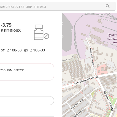
-3,75
 аптеках
е от
2 108-00
до
2 108-00
ефонам аптек.