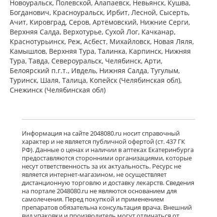
Новоуральск, Полевской, Алапаевск, Невьянск, Кушва,
Богданович, Красноуральск, Ирбит, Лесной, Сысерть,
Ачит, Кировград, Серов, Артёмовский, Нижние Cерги,
Верхняя Салда, Верхотурье, Сухой Лог, Качканар,
Краснотурьинск, Реж, Асбест, Михайловск, Новая Ляля,
Камышлов, Верхняя Тура, Талинка, Карпинск, Нижняя
Тура, Тавда, Североуральск, Челябинск, Арти,
Белоярский п.г.т., Ивдель, Нижняя Салда, Тугулым,
Туринск, Шаля, Талица, Копейск (Челябинская обл),
Снежинск (Челябинская обл)
Информация на сайте 2048080.ru носит справочный
характер и не является публичной офертой (ст. 437 ГК
РФ). Данные о ценах и наличии в аптеках Екатеринбурга
предоставляются сторонними организациями, которые
несут ответственность за их актуальность. Ресурс не
является интернет-магазином, не осуществляет
дистанционную торговлю и доставку лекарств. Сведения
на портале 2048080.ru не являются основанием для
самолечения. Перед покупкой и применением
препаратов обязательна консультация врача. Внешний
вид упаковки и производитель могут отличаться от