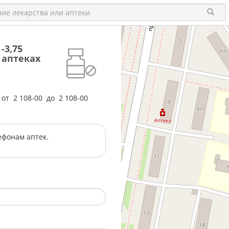
-3,75
 аптеках
е от
2 108-00
до
2 108-00
ефонам аптек.