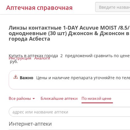
Аптечная справочная
Линзы контактные 1-DAY Acuvue MOIST /8.5/ 
однодневные (30 шт) Джонсон & Джонсон в
города Асбеста
Купить в аптеках города
2
предложений сравнить по цен
Инструкция
Аналоги
руб.
Важно
Цены и наличие препарата уточняйте по тел
Все районы
Ближайшие аптеки
По низкой цене
Интернет-аптеки