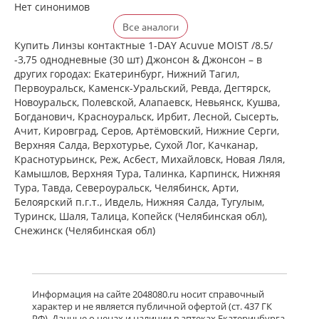
Нет синонимов
Все аналоги
Купить Линзы контактные 1-DAY Acuvue MOIST /8.5/
-3,75 однодневные (30 шт) Джонсон & Джонсон – в
других городах: Екатеринбург, Нижний Тагил,
Первоуральск, Каменск-Уральский, Ревда, Дегтярск,
Новоуральск, Полевской, Алапаевск, Невьянск, Кушва,
Богданович, Красноуральск, Ирбит, Лесной, Сысерть,
Ачит, Кировград, Серов, Артёмовский, Нижние Cерги,
Верхняя Салда, Верхотурье, Сухой Лог, Качканар,
Краснотурьинск, Реж, Асбест, Михайловск, Новая Ляля,
Камышлов, Верхняя Тура, Талинка, Карпинск, Нижняя
Тура, Тавда, Североуральск, Челябинск, Арти,
Белоярский п.г.т., Ивдель, Нижняя Салда, Тугулым,
Туринск, Шаля, Талица, Копейск (Челябинская обл),
Снежинск (Челябинская обл)
Информация на сайте 2048080.ru носит справочный
характер и не является публичной офертой (ст. 437 ГК
РФ). Данные о ценах и наличии в аптеках Екатеринбурга