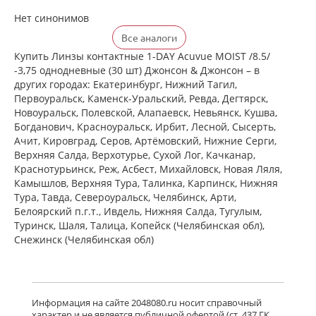
Нет синонимов
Все аналоги
Купить Линзы контактные 1-DAY Acuvue MOIST /8.5/
-3,75 однодневные (30 шт) Джонсон & Джонсон – в
других городах: Екатеринбург, Нижний Тагил,
Первоуральск, Каменск-Уральский, Ревда, Дегтярск,
Новоуральск, Полевской, Алапаевск, Невьянск, Кушва,
Богданович, Красноуральск, Ирбит, Лесной, Сысерть,
Ачит, Кировград, Серов, Артёмовский, Нижние Cерги,
Верхняя Салда, Верхотурье, Сухой Лог, Качканар,
Краснотурьинск, Реж, Асбест, Михайловск, Новая Ляля,
Камышлов, Верхняя Тура, Талинка, Карпинск, Нижняя
Тура, Тавда, Североуральск, Челябинск, Арти,
Белоярский п.г.т., Ивдель, Нижняя Салда, Тугулым,
Туринск, Шаля, Талица, Копейск (Челябинская обл),
Снежинск (Челябинская обл)
Информация на сайте 2048080.ru носит справочный
характер и не является публичной офертой (ст. 437 ГК