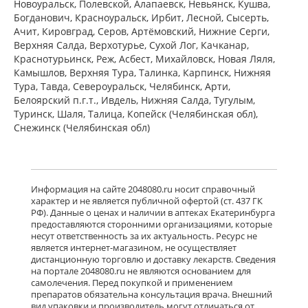
Новоуральск, Полевской, Алапаевск, Невьянск, Кушва,
Богданович, Красноуральск, Ирбит, Лесной, Сысерть,
Ачит, Кировград, Серов, Артёмовский, Нижние Cерги,
Верхняя Салда, Верхотурье, Сухой Лог, Качканар,
Краснотурьинск, Реж, Асбест, Михайловск, Новая Ляля,
Камышлов, Верхняя Тура, Талинка, Карпинск, Нижняя
Тура, Тавда, Североуральск, Челябинск, Арти,
Белоярский п.г.т., Ивдель, Нижняя Салда, Тугулым,
Туринск, Шаля, Талица, Копейск (Челябинская обл),
Снежинск (Челябинская обл)
Информация на сайте 2048080.ru носит справочный
характер и не является публичной офертой (ст. 437 ГК
РФ). Данные о ценах и наличии в аптеках Екатеринбурга
предоставляются сторонними организациями, которые
несут ответственность за их актуальность. Ресурс не
является интернет-магазином, не осуществляет
дистанционную торговлю и доставку лекарств. Сведения
на портале 2048080.ru не являются основанием для
самолечения. Перед покупкой и применением
препаратов обязательна консультация врача. Внешний
вид упаковки и производитель могут отличаться от