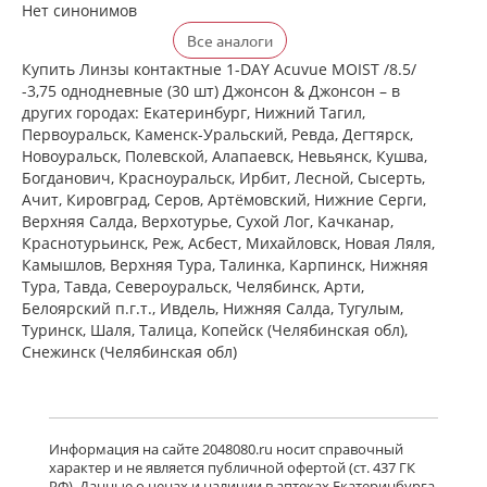
Нет синонимов
Все аналоги
Купить Линзы контактные 1-DAY Acuvue MOIST /8.5/
-3,75 однодневные (30 шт) Джонсон & Джонсон – в
других городах: Екатеринбург, Нижний Тагил,
Первоуральск, Каменск-Уральский, Ревда, Дегтярск,
Новоуральск, Полевской, Алапаевск, Невьянск, Кушва,
Богданович, Красноуральск, Ирбит, Лесной, Сысерть,
Ачит, Кировград, Серов, Артёмовский, Нижние Cерги,
Верхняя Салда, Верхотурье, Сухой Лог, Качканар,
Краснотурьинск, Реж, Асбест, Михайловск, Новая Ляля,
Камышлов, Верхняя Тура, Талинка, Карпинск, Нижняя
Тура, Тавда, Североуральск, Челябинск, Арти,
Белоярский п.г.т., Ивдель, Нижняя Салда, Тугулым,
Туринск, Шаля, Талица, Копейск (Челябинская обл),
Снежинск (Челябинская обл)
Информация на сайте 2048080.ru носит справочный
характер и не является публичной офертой (ст. 437 ГК
РФ). Данные о ценах и наличии в аптеках Екатеринбурга