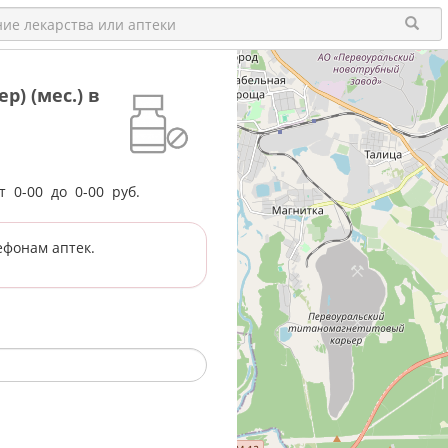
) (мес.) в
от
0-00
до
0-00
руб.
ефонам аптек.