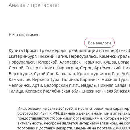
Аналоги препарата:
Нет синонимов
Все аналоги
Купить Прокат Тренажер для реабилитации (степпер) (мес.) 
Екатеринбург, Нижний Тагил, Первоуральск, Каменск-Уральс
Новоуральск, Полевской, Алапаевск, Невьянск, Кушва, Богд
Лесной, Сысерть, Ачит, Кировград, Серов, Артёмовский, Ни
Верхотурье, Сухой Лог, Качканар, Краснотурьинск, Реж, Асб
Камышлов, Верхняя Тура, Талинка, Карпинск, Нижняя Тура, 
Челябинск, Арти, Белоярский п.г.т., Ивдель, Нижняя Салда, 
Талица, Копейск (Челябинская обл), Снежинск (Челябинская
Информация на сайте 2048080.ru носит справочный характер
офертой (ст. 437 ГК РФ). Данные о ценах и наличии в аптеках
предоставляются сторонними организациями, которые несут 
актуальность. Ресурс не является интернет-магазином, не о
торговлю и доставку лекарств. Сведения на портале 2048080.