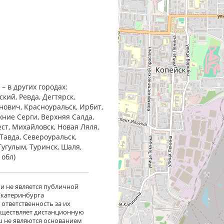
– в других городах:
кий, Ревда, Дегтярск,
анович, Красноуральск, Ирбит,
жние Cерги, Верхняя Салда,
ест, Михайловск, Новая Ляля,
Тавда, Североуральск,
Тугулым, Туринск, Шаля,
 обл)
 и не является публичной
 Екатеринбурга
ответственность за их
существляет дистанционную
ru не являются основанием