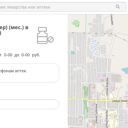
) (мес.) в
)
от
0-00
до
0-00
руб.
ефонам аптек.