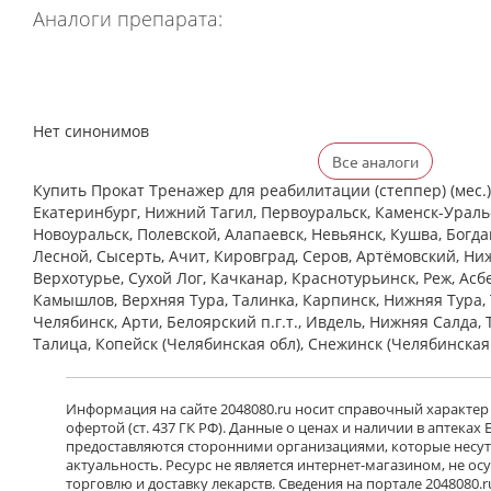
Аналоги препарата:
Нет синонимов
Все аналоги
Купить Прокат Тренажер для реабилитации (степпер) (мес.) 
Екатеринбург, Нижний Тагил, Первоуральск, Каменск-Уральс
Новоуральск, Полевской, Алапаевск, Невьянск, Кушва, Богд
Лесной, Сысерть, Ачит, Кировград, Серов, Артёмовский, Ни
Верхотурье, Сухой Лог, Качканар, Краснотурьинск, Реж, Асб
Камышлов, Верхняя Тура, Талинка, Карпинск, Нижняя Тура, 
Челябинск, Арти, Белоярский п.г.т., Ивдель, Нижняя Салда, 
Талица, Копейск (Челябинская обл), Снежинск (Челябинская
Информация на сайте 2048080.ru носит справочный характер
офертой (ст. 437 ГК РФ). Данные о ценах и наличии в аптеках
предоставляются сторонними организациями, которые несут 
актуальность. Ресурс не является интернет-магазином, не о
торговлю и доставку лекарств. Сведения на портале 2048080.