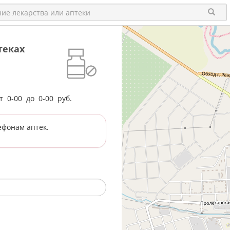
теках
от
0-00
до
0-00
руб.
ефонам аптек.