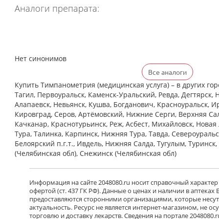
Аналоги препарата:
Нет синонимов
Все аналоги
Купить Тимпанометрия (медицинская услуга) – в других го
Тагил, Первоуральск, Каменск-Уральский, Ревда, Дегтярск, 
Алапаевск, Невьянск, Кушва, Богданович, Красноуральск, Ир
Кировград, Серов, Артёмовский, Нижние Cерги, Верхняя Сал
Качканар, Краснотурьинск, Реж, Асбест, Михайловск, Новая
Тура, Талинка, Карпинск, Нижняя Тура, Тавда, Североуральс
Белоярский п.г.т., Ивдель, Нижняя Салда, Тугулым, Туринск
(Челябинская обл), Снежинск (Челябинская обл)
Информация на сайте 2048080.ru носит справочный характер
офертой (ст. 437 ГК РФ). Данные о ценах и наличии в аптеках
предоставляются сторонними организациями, которые несут 
актуальность. Ресурс не является интернет-магазином, не о
торговлю и доставку лекарств. Сведения на портале 2048080.