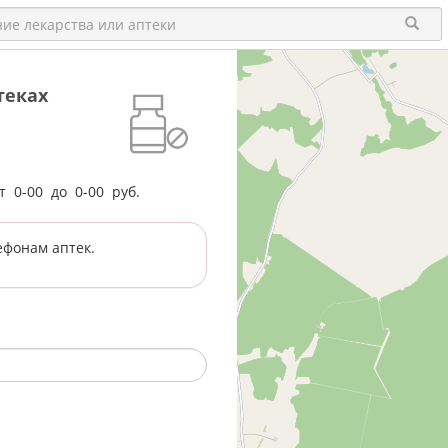
теках
от
0-00
до
0-00
руб.
ефонам аптек.