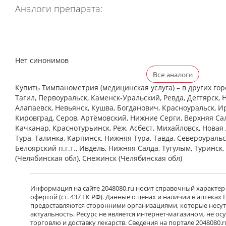
Аналоги препарата:
Нет синонимов
Все аналоги
Купить Тимпанометрия (медицинская услуга) – в других го
Тагил, Первоуральск, Каменск-Уральский, Ревда, Дегтярск, 
Алапаевск, Невьянск, Кушва, Богданович, Красноуральск, Ир
Кировград, Серов, Артёмовский, Нижние Cерги, Верхняя Сал
Качканар, Краснотурьинск, Реж, Асбест, Михайловск, Новая
Тура, Талинка, Карпинск, Нижняя Тура, Тавда, Североуральс
Белоярский п.г.т., Ивдель, Нижняя Салда, Тугулым, Туринск
(Челябинская обл), Снежинск (Челябинская обл)
Информация на сайте 2048080.ru носит справочный характер
офертой (ст. 437 ГК РФ). Данные о ценах и наличии в аптеках
предоставляются сторонними организациями, которые несут 
актуальность. Ресурс не является интернет-магазином, не о
торговлю и доставку лекарств. Сведения на портале 2048080.