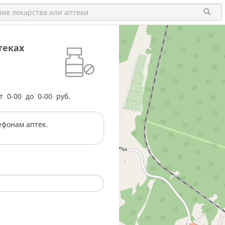
теках
от
0-00
до
0-00
руб.
ефонам аптек.