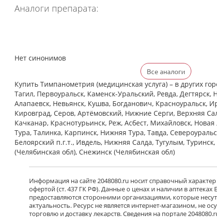
Аналоги препарата:
Нет синонимов
Все аналоги
Купить Тимпанометрия (медицинская услуга) – в других го
Тагил, Первоуральск, Каменск-Уральский, Ревда, Дегтярск, 
Алапаевск, Невьянск, Кушва, Богданович, Красноуральск, Ир
Кировград, Серов, Артёмовский, Нижние Cерги, Верхняя Сал
Качканар, Краснотурьинск, Реж, Асбест, Михайловск, Новая
Тура, Талинка, Карпинск, Нижняя Тура, Тавда, Североуральс
Белоярский п.г.т., Ивдель, Нижняя Салда, Тугулым, Туринск
(Челябинская обл), Снежинск (Челябинская обл)
Информация на сайте 2048080.ru носит справочный характер
офертой (ст. 437 ГК РФ). Данные о ценах и наличии в аптеках
предоставляются сторонними организациями, которые несут 
актуальность. Ресурс не является интернет-магазином, не о
торговлю и доставку лекарств. Сведения на портале 2048080.